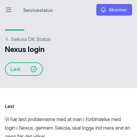
Abonner
Servicestatus
Åbn hovedmenuen
Servicestatus
Sekoia DK Status
Nexus login
Løst
Løst
Vi har løst problemerne med at man i forbindelse med
login i Nexus, gennem Sekoia, skal logge ind mere end én
gang før det virker.